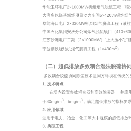
华能玉环电厂2×1000MW机组烟气脱硫工程（喷
大唐多伦煤基烯烃项目动力车间5×420t/h锅炉
华能海口电厂2×330MW机组烟气脱硫工程（液
中国石化集团安庆分公司烟气脱硫项目（410+630t/h
江苏沙洲电厂二期（2×1000MW）“上大压小”
2
宁波钢铁烧结机烟气脱硫工程（1×430m
）
（二）超低排放多效耦合湿法脱硫协
多效耦合脱硫协同除尘技术是同方环境在传统的
1. 技术特点
在塔内设置多效耦合器和高效除雾器； 并应用C
3
3
于30mg/m
、5mg/m
，满足超低排放的指标要
2. 应用领域
适用于电力、冶金、化工等大中规模的超低排放
3. 典型工程