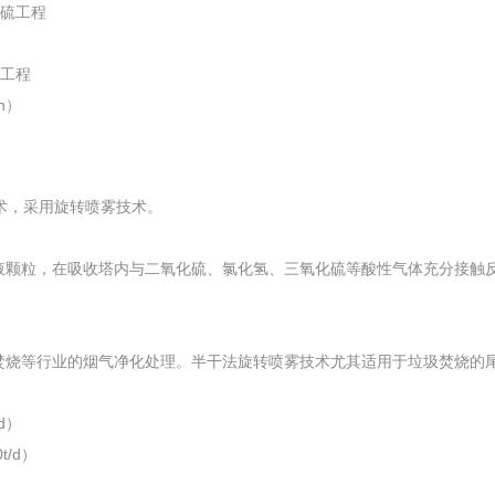
脱硫工程
造工程
h）
技术，采用旋转喷雾技术。
粒，在吸收塔内与二氧化硫、氯化氢、三氧化硫等酸性气体充分接触反
焚烧等行业的烟气净化处理。半干法旋转喷雾技术尤其适用于垃圾焚烧的
d）
/d）