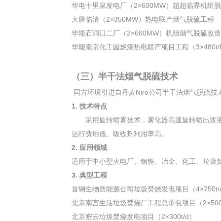
华电十里泉发电厂（2×600MW）超超临界机组
大唐临清（2×350MW）热电联产烟气脱硫工程
华能石洞口二厂（2×660MW）机组烟气脱硫改
华能南京化工园燃煤热电联产项目工程（3×480t/
（三）半干法烟气脱硫技术
同方环境引进自丹麦Niro公司半干法烟气脱硫
1. 技术特点
采用旋转喷雾技术，雾化器高速旋转喷出浆液颗
运行费用低、吸收剂利用率高。
2. 应用领域
适用于中小型火电厂、钢铁、冶金、化工、垃圾
3. 典型工程
首钢生物质能源公司垃圾焚烧发电项目（4×750t/
北京南宫生活垃圾焚烧厂工程总承包项目（2×500t
北京密云垃圾焚烧发电项目（2×300t/d）