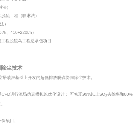
淋法）
烟气脱硫工程（喷淋法）
柱法）
、410+220t/h）
扩建工程脱硫岛工程总承包项目
同除尘技术
空塔喷淋基础上开发的超低排放脱硫协同除尘技术。
FD进行流场仿真模拟以优化设计； 可实现99%以上SO
去除率和80%
2
求。
环保项目。