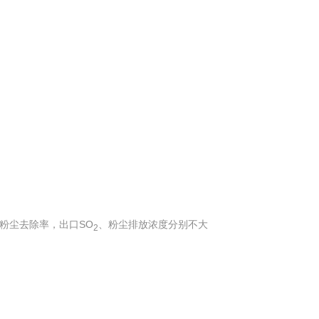
 粉尘去除率，出口SO
、粉尘排放浓度分别不大
2