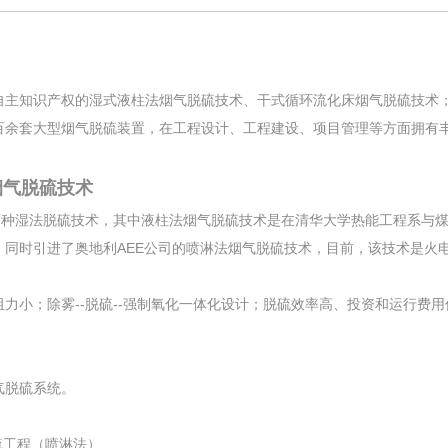
知识产权的湿式液柱法烟气脱硫技术、干式循环流化床烟气脱硫技术；
百余套大型烟气脱硫装置，在工程设计、工程建设、项目管理等方面拥有
烟气脱硫技术
湿法脱硫技术，其中液柱法烟气脱硫技术是在清华大学热能工程系与煤
；同时引进了奥地利AEE公司的喷淋法烟气脱硫技术，目前，该技术是火
小；除雾--脱硫--强制氧化一体化设计；脱硫效率高、投资和运行费用
气脱硫系统。
脱硫工程（喷淋法）